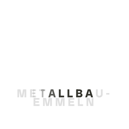
EMSR-Regeltechnik-
Container
Ein EMSR-Container ist mit elektrischer Mess-,
Steuerungs- und Regeltechnik ausgestattet und
steuert beziehungsweise überwacht die
Gasdruckregelanlage.
M
E
T
A
L
L
B
A
U
-
E
M
M
E
L
N